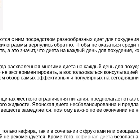
ся с ним посредством разнообразных диет для похудения. К
килограммы вернулись обратно. Чтобы не оказаться среди 
 а это значит, что диета на каждый день для похудения, к
гда расхваленная многими диета на каждый день для похуд
не экспериментировать, а воспользоваться консультацией 
ем обзор самых эффективных и популярных на сегодняшний
ципах жесткого ограничения питания, предполагает отказ от
ого жидкости. Японская диета несбалансированна и предла
 веществ замедляется, поэтому важно по ее окончании не н
м только кефира, так и в сочетании с фруктами или овощам
ей не рекомендуется. Кроме того,
кефирная диета
безопасна 