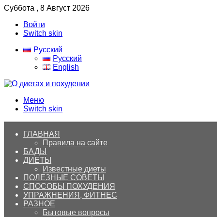
Суббота , 8 Август 2026
Войти
Switch skin
Русский
Русский
English
Меню
Switch skin
ГЛАВНАЯ
Правила на сайте
БАДЫ
ДИЕТЫ
Известные диеты
ПОЛЕЗНЫЕ СОВЕТЫ
СПОСОБЫ ПОХУДЕНИЯ
УПРАЖНЕНИЯ, ФИТНЕС
РАЗНОЕ
Бытовые вопросы