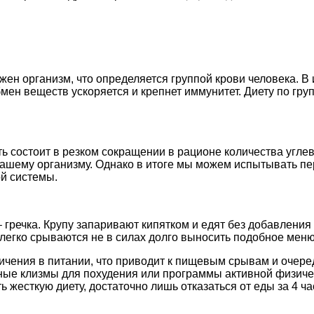
ожен организм, что определяется группой крови человека. 
ен веществ ускоряется и крепнет иммунитет. Диету по груп
ть состоит в резком сокращении в рационе количества углев
ашему организму. Однако в итоге мы можем испытывать пер
ой системы.
– гречка. Крупу запаривают кипятком и едят без добавления
 легко срываются не в силах долго выносить подобное меню
чения в питании, что приводит к пищевым срывам и очере
ные клизмы для похудения или программы активной физичес
 жесткую диету, достаточно лишь отказаться от еды за 4 ча