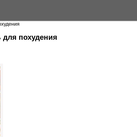
охудения
 для похудения