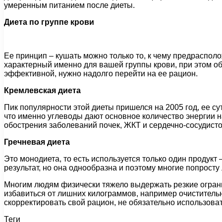
умеренным питанием после диеты.
Диета по группе крови
Ее принцип – кушать можно только то, к чему предраспол
характерный именно для вашей группы крови, при этом обм
эффективной, нужно надолго перейти на ее рацион.
Кремлевская диета
Пик популярности этой диеты пришелся на 2005 год, ее су
что именно углеводы дают основное количество энергии н
обострения заболеваний почек, ЖКТ и сердечно-сосудист
Гречневая диета
Это монодиета, то есть используется только один продукт 
результат, но она однообразна и поэтому многие попросту
Многим людям физически тяжело выдержать резкие ограни
избавиться от лишних килограммов, например очиститель
скорректировать свой рацион, не обязательно использовать
Теги