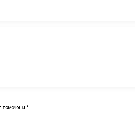
я помечены
*