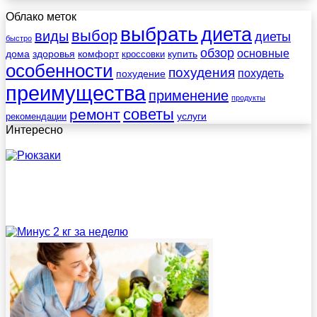
Облако меток
выбрать
диета
выбор
виды
диеты
быстро
обзор
основные
дома
здоровья
комфорт
купить
кроссовки
особенности
похудения
похудеть
похудение
преимущества
применение
продукты
советы
ремонт
услуги
рекомендации
Интересно