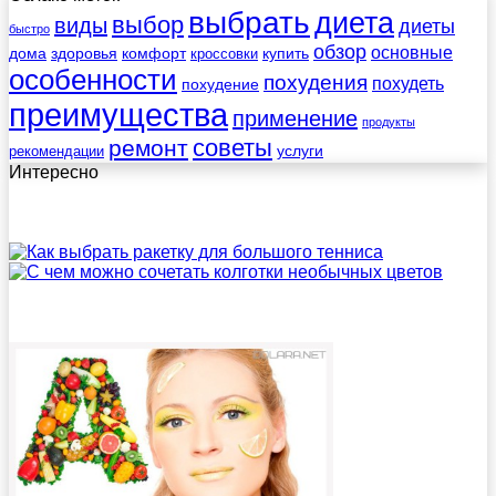
выбрать
диета
выбор
виды
диеты
быстро
обзор
основные
дома
здоровья
комфорт
купить
кроссовки
особенности
похудения
похудеть
похудение
преимущества
применение
продукты
советы
ремонт
услуги
рекомендации
Интересно