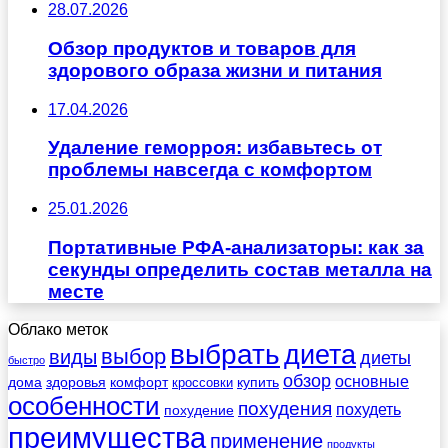
28.07.2026
Обзор продуктов и товаров для
здорового образа жизни и питания
17.04.2026
Удаление геморроя: избавьтесь от
проблемы навсегда с комфортом
25.01.2026
Портативные РФА-анализаторы: как за
секунды определить состав металла на
месте
Облако меток
выбрать
диета
выбор
виды
диеты
быстро
обзор
основные
дома
здоровья
комфорт
купить
кроссовки
особенности
похудения
похудеть
похудение
преимущества
применение
продукты