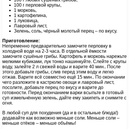
100 г перловой крупы,
1 морковь,
1 картофелина,
1 луковица,
Лавровый лист,
Зелень, соль, чёрный молотый перец – по вкусу.
Приготовление:
Непременно предварительно замочите перловку в
холодной воде на 2-3 часа. В отдельной ёмкости
замочите сушёные грибы. Картофель и морковь нарежьте
мелкими кубиками, лук тонко нашинкуйте. Слейте с крупы
воду, залейте 2 л свежей воды и варите 40 мин.. После
этого добавьте грибы, слив перед этим воду и легко
отжав. Варите всё совместно ещё 15 мин.. По окончании
чего разложите в кастрюлю овощи и лавровый лист,
посолите, добавьте перец по вкусу и варите до
готовности. Перед окончанием варки всыпьте в готовый
суп измельчённую зелень, дайте ему закипеть и снимите с
огня.
В любой суп для похудения (да и в остальные блюда!)
додавайте как возможно меньше соли. Меньше соли –
меньше отёков – меньше объёмы!