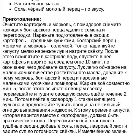
Растительное масло,
Соль, чёрный молотый перец – по вкусу.
Приготовление:
Очистите картофель и морковь, с помидоров снимите
кожицу, у болгарского перца удалите семена и
перегородки. Нарежьте подготовленные овощи:
картофель – средними кубиками, болгарский перец –
мелкими, а морковь – соломкой. Тонко нашинкуйте
капусту, мелко нарежьте лук и натрите свёклу. После
этого вскипятите в кастрюле воду, опустите в неё
картофель и варите на среднем огне 10 мин., по
окончании чего добавьте капусту. Лук легко обжарьте на
маленьком количестве растительного масла, добавьте к
нему морковь, болгарский перец и нарезанные
маленькими кусочками помидоры. Жарьте всё совместно
мин. 5, после этого всыпьте к овощам свёклу,
перемешайте и тушите овощную смесь ещё в течение 2
мин.. Потом влейте в сковороду 1 стакан кипящего
бульона и продолжайте тушить овощи на не сильный
огне до выпаривания жидкости. К этому времени капуста,
которая варится вместе с картофелем, должна быть
практически готова. Переложите к ней в кастрюлю
тушёные овощи, добавьте соль, перец, лавровый лист и
варите суп до готовности свёклы. Измельчённую зелень