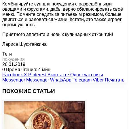
Комбинируйте суп для похудения с разрешёнными
овощами и фруктами, дабы верно сбалансировать своё
меню. Помните следить за питьевым режимом, больше
двигаться и радоваться жизни. Кстати, это также играет
огромную роль.
Приятного аппетита и новых кулинарных открытий!
Лариса Шуфтайкина
Теги
похудения
26.01.2019
0
Время чтения: 4 мин.
Facebook
X
Pinterest
Вконтакте
Одноклассники
Messenger
Messenger
WhatsApp
Telegram
Viber
Печатать
ПОХОЖИЕ СТАТЬИ