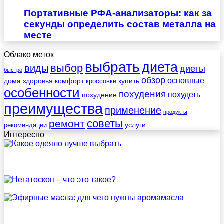
Портативные РФА-анализаторы: как за
секунды определить состав металла на
месте
Облако меток
выбрать
диета
выбор
виды
диеты
быстро
обзор
основные
дома
здоровья
комфорт
купить
кроссовки
особенности
похудения
похудеть
похудение
преимущества
применение
продукты
советы
ремонт
услуги
рекомендации
Интересно