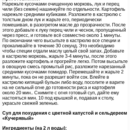
Нарежьте кусочками очищенную морковь, лук и перец
чили (без семян) нашинкуйте по отдельности. Картофель
нарежьте средними кубиками. Разложите в кастрюлю с
толстым дном лук и жарьте его, периодически
помешивая, в разогретом масле до прозрачности. После
этого добавьте к луку перец чили и чеснок, пропущенный
через пресс, и готовьте всё совместно около 1 минуты.
По окончании чего высыпьте в кастрюлю все специи и
прокаливайте в течение 30 секунд. Это необходимо
чтобы специи отдали маслу целый свой запах. Добавьте
в кастрюлю морковь, жарьте 3-4 минуты, после этого
разложите картофель и прогрейте легко. Потом высыпьте
в овощную смесь промытый рис, разложите нарезанный
средними кусочками помидор. Перемешайте и жарьте 2
минуты, пока он не разрешит войти сок. Влейте в
кастрюлю кипящий бульон либо воду, посолите и варите
на не сильный огне до готовности риса и картофеля
около 20 мин.. Снимите с огня готовый суп, дайте ему
настояться мин. 10 под крышкой и, подавая к столу,
украсьте свежей зеленью.
Суп для похудения с цветной капустой и сельдереем
«Кучерявый»
Ингредиенты (на 2 л воды):