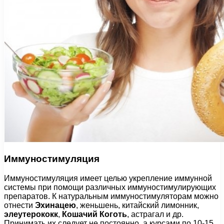
Иммуностимуляция
Иммуностимуляция имеет целью укрепление иммунной
системы при помощи различных иммуностимулирующих
препаратов. К натуральным иммуностимуляторам можно
отнести
Эхинацею
, женьшень, китайский лимонник,
элеутерококк
,
Кошачий Коготь
, астрагал и др.
Принимать их следует не постоянно, а курсами по 10-15