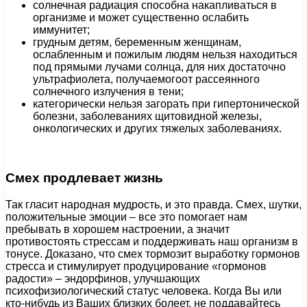
солнечная радиация способна накапливаться в
организме и может существенно ослабить
иммунитет;
грудным детям, беременным женщинам,
ослабленным и пожилым людям нельзя находиться
под прямыми лучами солнца, для них достаточно
ультрафиолета, получаемогоот рассеянного
солнечного излучения в тени;
категорически нельзя загорать при гипертонической
болезни, заболеваниях щитовидной железы,
онкологических и других тяжелых заболеваниях.
Смех продлевает жизнь
Так гласит народная мудрость, и это правда. Смех, шутки,
положительные эмоции – все это помогает нам
пребывать в хорошем настроении, а значит
противостоять стрессам и поддерживать наш организм в
тонусе. Доказано, что смех тормозит выработку гормонов
стресса и стимулирует продуцирование «гормонов
радости» – эндорфинов, улучшающих
психофизиологический статус человека. Когда Вы или
кто-нибудь из Ваших близких болеет, не поддавайтесь