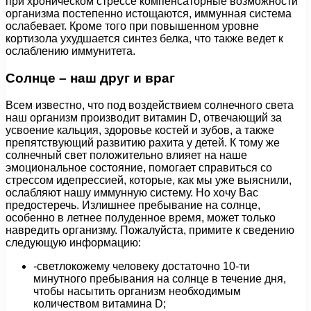
при хроническом стрессе компенсаторные возможности
организма постепенно истощаются, иммунная система
ослабевает. Кроме того при повышенном уровне
кортизола ухудшается синтез белка, что также ведет к
ослаблению иммунитета.
Солнце – наш друг и враг
Всем известно, что под воздействием солнечного света
наш организм производит витамин D, отвечающий за
усвоение кальция, здоровье костей и зубов, а также
препятствующий развитию рахита у детей. К тому же
солнечный свет положительно влияет на наше
эмоциональное состояние, помогает справиться со
стрессом идепрессией, которые, как мы уже выяснили,
ослабляют нашу иммунную систему. Но хочу Вас
предостеречь. Излишнее пребывание на солнце,
особенно в летнее полуденное время, может только
навредить организму. Пожалуйста, примите к сведению
следующую информацию:
-светлокожему человеку достаточно 10-ти
минутного пребывания на солнце в течение дня,
чтобы насытить организм необходимым
количеством витамина D;