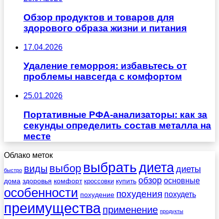
Обзор продуктов и товаров для
здорового образа жизни и питания
17.04.2026
Удаление геморроя: избавьтесь от
проблемы навсегда с комфортом
25.01.2026
Портативные РФА-анализаторы: как за
секунды определить состав металла на
месте
Облако меток
выбрать
диета
выбор
виды
диеты
быстро
обзор
основные
дома
здоровья
комфорт
купить
кроссовки
особенности
похудения
похудеть
похудение
преимущества
применение
продукты