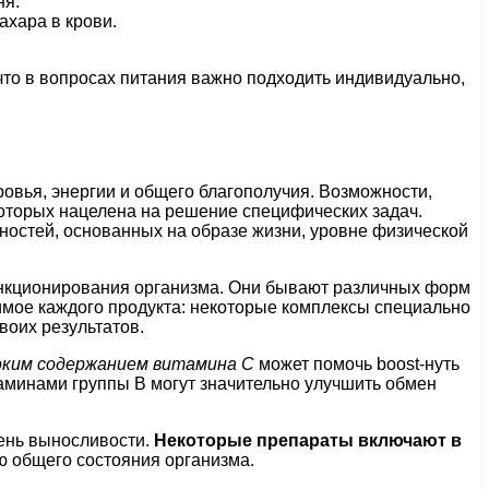
ня.
ахара в крови.
что в вопросах питания важно подходить индивидуально,
овья, энергии и общего благополучия. Возможности,
которых нацелена на решение специфических задач.
остей, основанных на образе жизни, уровне физической
нкционирования организма. Они бывают различных форм
имое каждого продукта: некоторые комплексы специально
воих результатов.
оким содержанием витамина C
может помочь boost-нуть
таминами группы B могут значительно улучшить обмен
вень выносливости.
Некоторые препараты включают в
ю общего состояния организма.