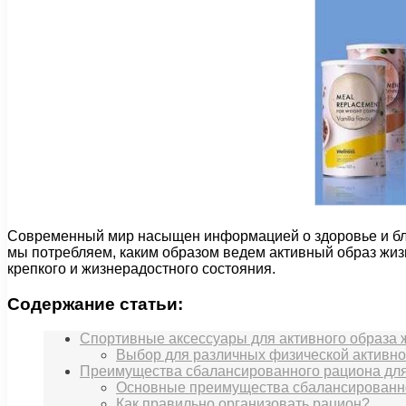
Современный мир насыщен информацией о здоровье и благо
мы потребляем, каким образом ведем активный образ жиз
крепкого и жизнерадостного состояния.
Содержание статьи:
Спортивные аксессуары для активного образа 
Выбор для различных физической активно
Преимущества сбалансированного рациона для
Основные преимущества сбалансированн
Как правильно организовать рацион?