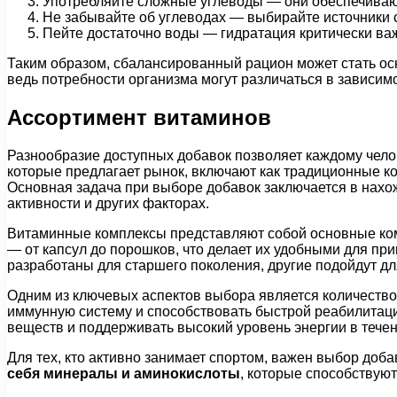
Употребляйте сложные углеводы — они обеспечивают
Не забывайте об углеводах — выбирайте источники с
Пейте достаточно воды — гидратация критически ва
Таким образом, сбалансированный рацион может стать осн
ведь потребности организма могут различаться в зависимо
Ассортимент витаминов
Разнообразие доступных добавок позволяет каждому чело
которые предлагает рынок, включают как традиционные к
Основная задача при выборе добавок заключается в нахо
активности и других факторах.
Витаминные комплексы представляют собой основные ко
— от капсул до порошков, что делает их удобными для п
разработаны для старшего поколения, другие подойдут д
Одним из ключевых аспектов выбора является количество
иммунную систему и способствовать быстрой реабилитации
веществ и поддерживать высокий уровень энергии в течен
Для тех, кто активно занимает спортом, важен выбор доба
себя минералы и аминокислоты
, которые способствую