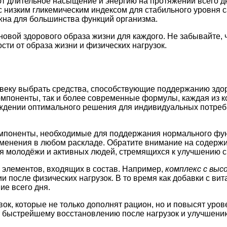
 длительное насыщение и энергию на протяжении всего д
 низким гликемическим индексом для стабильного уровня с
жна для большинства функций организма.
овой здорового образа жизни для каждого. Не забывайте, 
сти от образа жизни и физических нагрузок.
веку выбрать средства, способствующие поддержанию здор
омпоненты, так и более современные формулы, каждая из 
ждении оптимального решения для индивидуальных потребн
мпоненты, необходимые для поддержания нормального фу
рименения в любом раскладе. Обратите внимание на содерж
ля молодёжи и активных людей, стремящихся к улучшению с
 элементов, входящих в состав. Например,
комплекс с выс
 после физических нагрузок. В то время как добавки с ви
ие всего дня.
вок, которые не только дополнят рацион, но и повысят уро
т быстрейшему восстановлению после нагрузок и улучшени