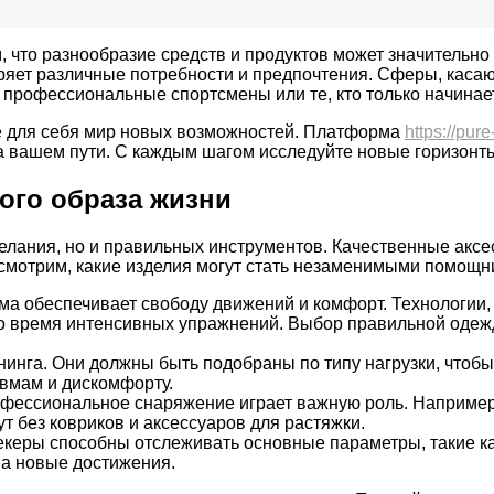
, что разнообразие средств и продуктов может значительно
ряет различные потребности и предпочтения. Сферы, касаю
 профессиональные спортсмены или те, кто только начинае
е для себя мир новых возможностей. Платформа
https://pure
на вашем пути. С каждым шагом исследуйте новые горизонты
ого образа жизни
желания, но и правильных инструментов. Качественные акс
ссмотрим, какие изделия могут стать незаменимыми помощн
а обеспечивает свободу движений и комфорт. Технологии,
 во время интенсивных упражнений. Выбор правильной одеж
инга. Они должны быть подобраны по типу нагрузки, чтобы
вмам и дискомфорту.
офессиональное снаряжение играет важную роль. Например, 
ут без ковриков и аксессуаров для растяжки.
керы способны отслеживать основные параметры, такие ка
на новые достижения.