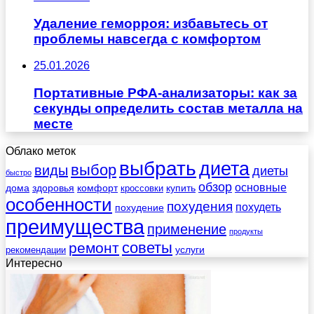
Удаление геморроя: избавьтесь от
проблемы навсегда с комфортом
25.01.2026
Портативные РФА-анализаторы: как за
секунды определить состав металла на
месте
Облако меток
выбрать
диета
выбор
виды
диеты
быстро
обзор
основные
дома
здоровья
комфорт
купить
кроссовки
особенности
похудения
похудеть
похудение
преимущества
применение
продукты
советы
ремонт
услуги
рекомендации
Интересно