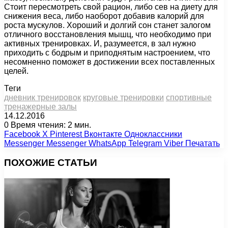
Стоит пересмотреть свой рацион, либо сев на диету для
снижения веса, либо наоборот добавив калорий для
роста мускулов. Хороший и долгий сон станет залогом
отличного восстановления мышц, что необходимо при
активных тренировках. И, разумеется, в зал нужно
приходить с бодрым и приподнятым настроением, что
несомненно поможет в достижении всех поставленных
целей.
Теги
дневник тренировок
круговые тренировки
спортивные
тренажерные залы
14.12.2016
0
Время чтения: 2 мин.
Facebook
X
Pinterest
Вконтакте
Одноклассники
Messenger
Messenger
WhatsApp
Telegram
Viber
Печатать
ПОХОЖИЕ СТАТЬИ