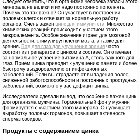
Следует отметить, что в организме человека запасы этого
минерала не велики и их надо постоянно пополнять.
Почему это так важно? Он участвует в построении
половых клеток и отвечает за нормальную работу
органов. Очень важен
цинк для иммунитета
. Множество
химических реакций происходит с участием этого
микроэлемента. Особое значение играет для мозговой
деятельности, стимулируя клетки мозга, а также для
зрения.
Бад для глаз для улучшения зрения
часто
состоит из препаратов с цинком в составе. Он отвечает
за нормальное усвоение витамина А, столь важного для
глаз. Прием цинка приводит к улучшению памяти и более
быстрому выздоровлению от инфекционных
заболеваний. Если вы страдаете от выпадения волос,
сниженной работоспособности и постоянных простудных
заболеваний, возможно у вас дефицит цинка.
Исследователи сделали вывод, что особенно важен цинк
для организма мужчины. Гормональный фон у мужчин
формируется с участием этого минерала. Он улучшает
выработку половых гормонов, повышает активность
сперматозоидов.
Продукты с содержанием цинка