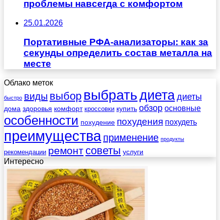
проблемы навсегда с комфортом
25.01.2026
Портативные РФА-анализаторы: как за
секунды определить состав металла на
месте
Облако меток
выбрать
диета
выбор
виды
диеты
быстро
обзор
основные
дома
здоровья
комфорт
купить
кроссовки
особенности
похудения
похудеть
похудение
преимущества
применение
продукты
советы
ремонт
услуги
рекомендации
Интересно