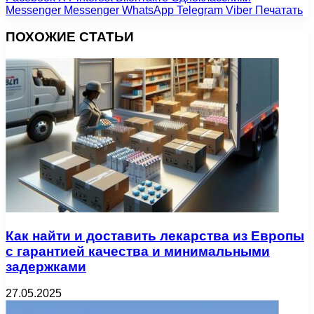
Messenger
Messenger
WhatsApp
Telegram
Viber
Печатать
ПОХОЖИЕ СТАТЬИ
Как найти и доставить лекарства из Европы
с гарантией качества и минимальными
задержками
27.05.2025