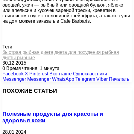
овощей, ужин — рыбный или овощной бульон, яблоко
или апельсин и кусочек вареной трески, креветки в
сливочном соусе с половиной грейпфрута, а так-же суши
на дом можете заказать
в Cafe Barbaris
.
Теги
быстрая рыбная диета
диета для похудения рыбная
диеты рыбные
30.12.2015
0
Время чтения: 1 минута
Facebook
X
Pinterest
Вконтакте
Одноклассники
Messenger
Messenger
WhatsApp
Telegram
Viber
Печатать
ПОХОЖИЕ СТАТЬИ
Полезные продукты для красоты и
здоровья кожи
28.01.2024