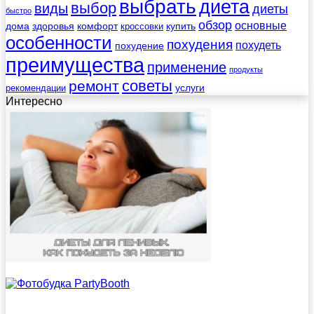
выбрать
диета
выбор
виды
диеты
быстро
обзор
основные
дома
здоровья
комфорт
купить
кроссовки
особенности
похудения
похудеть
похудение
преимущества
применение
продукты
советы
ремонт
услуги
рекомендации
Интересно