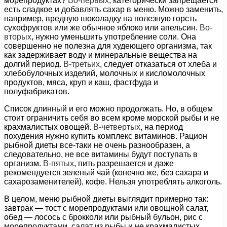
морепродуктах?
Во-первых
, категорически запрещается
есть сладкое и добавлять сахар в меню. Можно заменить,
например, вредную шоколадку на полезную горсть
сухофруктов или же обычное яблоко или апельсин.
Во-
вторых
, нужно уменьшить употребление соли. Она
совершенно не полезна для худеющего организма, так
как задерживает воду и минеральные вещества на
долгий период.
В-третьих
, следует отказаться от хлеба и
хлебобулочных изделий, молочных и кисломолочных
продуктов, мяса, круп и каш, фастфуда и
полуфабрикатов.
Список длинный и его можно продолжать. Но, в общем
стоит ограничить себя во всем кроме морской рыбы и не
крахмалистых овощей.
В-четвертых
, на период
похудения нужно купить комплекс витаминов. Рацион
рыбной диеты все-таки не очень разнообразен, а
следовательно, не все витамины будут поступать в
организм.
В-пятых
, пить разрешается и даже
рекомендуется зеленый чай (конечно же, без сахара и
сахарозаменителей), кофе. Нельзя употреблять алкоголь.
В целом, меню рыбной диеты выглядит примерно так:
завтрак — тост с морепродуктами или овощной салат,
обед — лосось с брокколи или рыбный бульон, рис с
морепродуктами, салат из рыбы и не крахмалистых