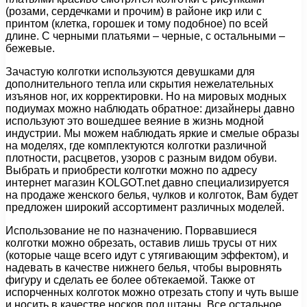
(розами, сердечками и прочим) в районе икр или с
принтом (клетка, горошек и тому подобное) по всей
длине. С черными платьями – черные, с остальными –
бежевые.
Зачастую колготки используются девушками для
дополнительного тепла или скрытия нежелательных
изъянов ног, их корректировки. Но на мировых модных
подиумах можно наблюдать обратное: дизайнеры давно
используют это вошедшее веяние в жизнь модной
индустрии. Мы можем наблюдать яркие и смелые образы
на моделях, где комплектуются колготки различной
плотности, расцветов, узоров с разным видом обуви.
Выбрать и приобрести колготки можно по адресу
интернет магазин KOLGOT.net давно специализируется
на продаже женского белья, чулков и колготок, Вам будет
предложен широкий ассортимент различных моделей.
Использование не по назначению. Порвавшиеся
колготки можно обрезать, оставив лишь трусы от них
(которые чаще всего идут с утягивающим эффектом), и
надевать в качестве нижнего белья, чтобы выровнять
фигуру и сделать ее более обтекаемой. Также от
испорченных колготок можно отрезать стопу и чуть выше
и носить в качестве носков под штаны. Все остальное,