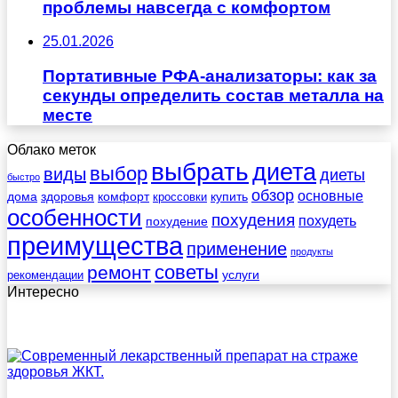
проблемы навсегда с комфортом
25.01.2026
Портативные РФА-анализаторы: как за
секунды определить состав металла на
месте
Облако меток
выбрать
диета
выбор
виды
диеты
быстро
обзор
основные
дома
здоровья
комфорт
купить
кроссовки
особенности
похудения
похудеть
похудение
преимущества
применение
продукты
советы
ремонт
услуги
рекомендации
Интересно