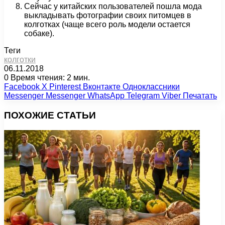
Сейчас у китайских пользователей пошла мода
выкладывать фотографии своих питомцев в
колготках (чаще всего роль модели остается
собаке).
Теги
колготки
06.11.2018
0
Время чтения: 2 мин.
Facebook
X
Pinterest
Вконтакте
Одноклассники
Messenger
Messenger
WhatsApp
Telegram
Viber
Печатать
ПОХОЖИЕ СТАТЬИ