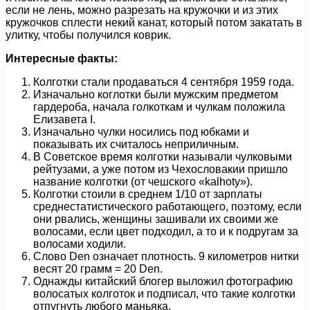
если не лень, можно разрезать на кружочки и из этих
кружочков сплести некий канат, который потом закатать в
улитку, чтобы получился коврик.
Интересные факты:
Колготки стали продаваться 4 сентября 1959 года.
Изначально коглотки были мужским предметом
гардероба, начала голкоткам и чулкам положила
Елизавета I.
Изначально чулки носились под юбками и
показывать их считалось неприличным.
В Советское время колготки называли чулковыми
рейтузами, а уже потом из Чехословакии пришло
название колготки (от чешского «kalhoty»).
Колготки стоили в среднем 1/10 от зарплаты
среднестатистического работающего, поэтому, если
они рвались, женщины зашивали их своими же
волосами, если цвет подходил, а то и к подругам за
волосами ходили.
Слово Den означает плотность. 9 километров нитки
весят 20 грамм = 20 Den.
Однажды китайский блогер выложил фотографию
волосатых колготок и подписал, что такие колготки
отпугнуть любого маньяка.