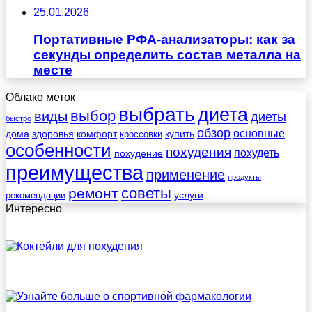
25.01.2026
Портативные РФА-анализаторы: как за
секунды определить состав металла на
месте
Облако меток
выбрать
диета
выбор
виды
диеты
быстро
обзор
основные
дома
здоровья
комфорт
купить
кроссовки
особенности
похудения
похудеть
похудение
преимущества
применение
продукты
советы
ремонт
услуги
рекомендации
Интересно