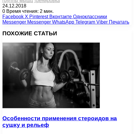
группы мышц
тренировка
24.12.2018
0
Время чтения: 2 мин.
Facebook
X
Pinterest
Вконтакте
Одноклассники
Messenger
Messenger
WhatsApp
Telegram
Viber
Печатать
ПОХОЖИЕ СТАТЬИ
Особенности применения стероидов на
сушку и рельеф