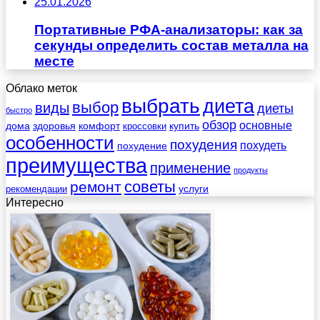
25.01.2026
Портативные РФА-анализаторы: как за
секунды определить состав металла на
месте
Облако меток
выбрать
диета
выбор
виды
диеты
быстро
обзор
основные
дома
здоровья
комфорт
купить
кроссовки
особенности
похудения
похудеть
похудение
преимущества
применение
продукты
советы
ремонт
услуги
рекомендации
Интересно