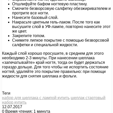
Отшлифуйте бафом ногтевую пластину.
Смочите безворсовую салфетку обезжиривателем и
протрите все ногти.
Нанесите базовый слой.
Накрасьте цветным гель-лаком. После того как
высушите слой в УФ-лампе, повторно нанесите этот
же цвет.
Закрепите топом.
Снимите липкое покрытие с помощью безворсовой
салфетки и специальной жидкости.
Каждый слой хорошо просушите, в среднем для этого
необходимо 2-3 минуты. При нанесении шеллака
«запечатывайте» край ногтя, тогда он будет держаться
гораздо дольше. Для того чтобы не испортить состояние
ногтей, удаляйте это покрытие правильно: при помощи
жидкости для снятия шеллака и фольги.
Теги
набор для шеллака с лампой купить
шеллак стартовый
набор купить
12.07.2017
0
Время чтения: 1 минута