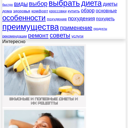
выбрать
диета
выбор
виды
диеты
быстро
обзор
основные
дома
здоровья
комфорт
купить
кроссовки
особенности
похудения
похудеть
похудение
преимущества
применение
продукты
советы
ремонт
услуги
рекомендации
Интересно