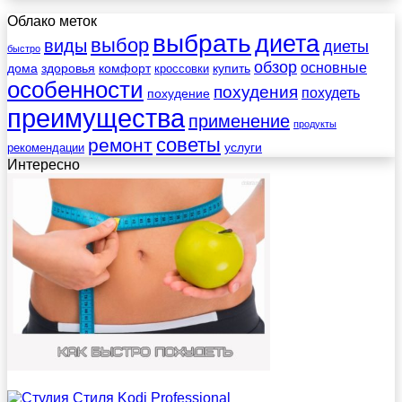
Облако меток
выбрать
диета
выбор
виды
диеты
быстро
обзор
основные
дома
здоровья
комфорт
купить
кроссовки
особенности
похудения
похудеть
похудение
преимущества
применение
продукты
советы
ремонт
услуги
рекомендации
Интересно