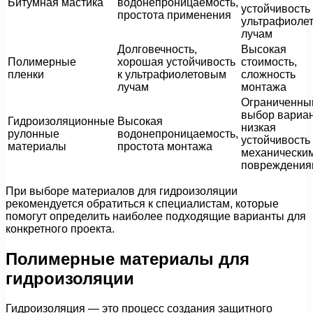
Битумная мастика
водонепроницаемость,
устойчивость 
простота применения
ультрафиоле
лучам
Долговечность,
Высокая
Полимерные
хорошая устойчивость
стоимость,
пленки
к ультрафиолетовым
сложность
лучам
монтажа
Ограниченны
выбор вариан
Гидроизоляционные
Высокая
низкая
рулонные
водонепроницаемость,
устойчивость 
материалы
простота монтажа
механически
повреждения
При выборе материалов для гидроизоляции
рекомендуется обратиться к специалистам, которые
помогут определить наиболее подходящие варианты для
конкретного проекта.
Полимерные материалы для
гидроизоляции
Гидроизоляция — это процесс создания защитного