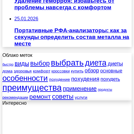
Удаление геморроя: избавьтесь от
проблемы навсегда с комфортом
25.01.2026
Портативные РФА-анализаторы: как за
секунды определить состав металла на
месте
Облако меток
выбрать
диета
выбор
виды
диеты
быстро
обзор
основные
дома
здоровья
комфорт
купить
кроссовки
особенности
похудения
похудеть
похудение
преимущества
применение
продукты
советы
ремонт
услуги
рекомендации
Интересно