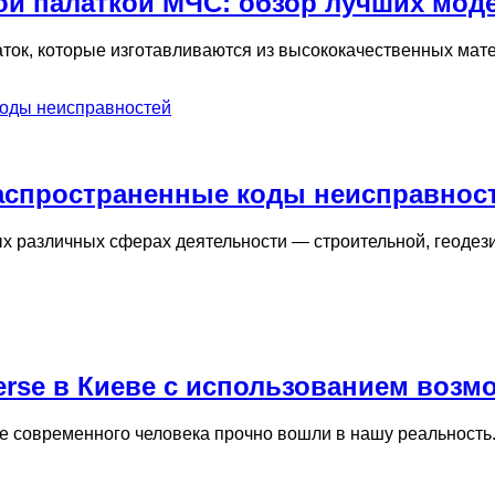
ной палаткой МЧС: обзор лучших мод
ок, которые изготавливаются из высококачественных матер
аспространенные коды неисправнос
различных сферах деятельности — строительной, геодезиче
erse в Киеве с использованием возм
е современного человека прочно вошли в нашу реальность.