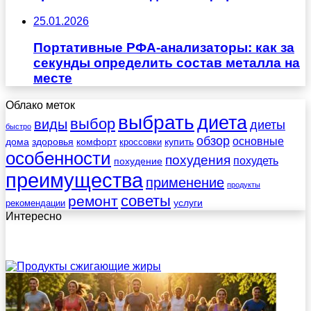
25.01.2026
Портативные РФА-анализаторы: как за
секунды определить состав металла на
месте
Облако меток
выбрать
диета
выбор
виды
диеты
быстро
обзор
основные
дома
здоровья
комфорт
купить
кроссовки
особенности
похудения
похудеть
похудение
преимущества
применение
продукты
советы
ремонт
услуги
рекомендации
Интересно