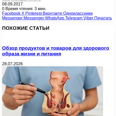
08.09.2017
0
Время чтения: 3 мин.
Facebook
X
Pinterest
Вконтакте
Одноклассники
Messenger
Messenger
WhatsApp
Telegram
Viber
Печатать
ПОХОЖИЕ СТАТЬИ
Обзор продуктов и товаров для здорового
образа жизни и питания
28.07.2026