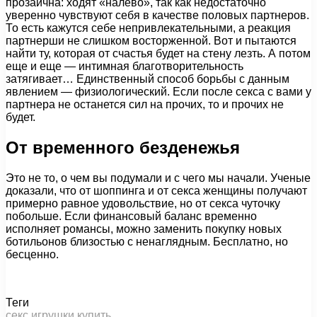
прозаична: ходят «налево», так как недостаточно
уверенно чувствуют себя в качестве половых партнеров.
То есть кажутся себе непривлекательными, а реакция
партнерши не слишком восторженной. Вот и пытаются
найти ту, которая от счастья будет на стену лезть. А потом
еще и еще — интимная благотворительность
затягивает… Единственный способ борьбы с данным
явлением — физиологический. Если после секса с вами у
партнера не останется сил на прочих, то и прочих не
будет.
От временного безденежья
Это не то, о чем вы подумали и с чего мы начали. Ученые
доказали, что от шоппинга и от секса женщины получают
примерно равное удовольствие, но от секса чуточку
побольше. Если финансовый баланс временно
исполняет романсы, можно заменить покупку новых
ботильонов близостью с ненаглядным. Бесплатно, но
бесценно.
Теги
секс игрушки купить