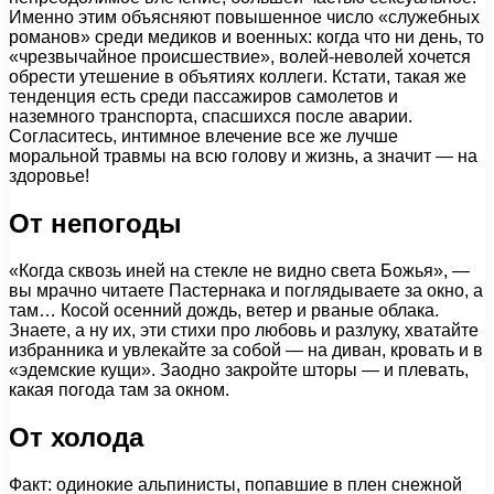
Именно этим объясняют повышенное число «служебных
романов» среди медиков и военных: когда что ни день, то
«чрезвычайное происшествие», волей-неволей хочется
обрести утешение в объятиях коллеги. Кстати, такая же
тенденция есть среди пассажиров самолетов и
наземного транспорта, спасшихся после аварии.
Согласитесь, интимное влечение все же лучше
моральной травмы на всю голову и жизнь, а значит — на
здоровье!
От непогоды
«Когда сквозь иней на стекле не видно света Божья», —
вы мрачно читаете Пастернака и поглядываете за окно, а
там… Косой осенний дождь, ветер и рваные облака.
Знаете, а ну их, эти стихи про любовь и разлуку, хватайте
избранника и увлекайте за собой — на диван, кровать и в
«эдемские кущи». Заодно закройте шторы — и плевать,
какая погода там за окном.
От холода
Факт: одинокие альпинисты, попавшие в плен снежной