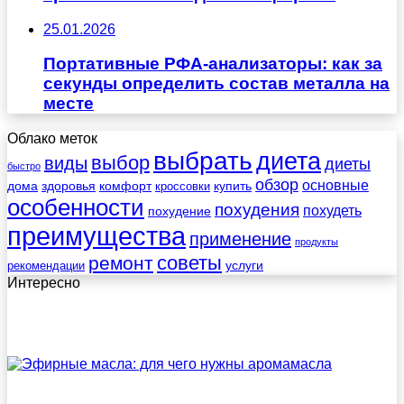
25.01.2026
Портативные РФА-анализаторы: как за
секунды определить состав металла на
месте
Облако меток
выбрать
диета
выбор
виды
диеты
быстро
обзор
основные
дома
здоровья
комфорт
купить
кроссовки
особенности
похудения
похудеть
похудение
преимущества
применение
продукты
советы
ремонт
услуги
рекомендации
Интересно