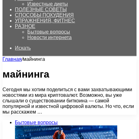
Известные диеты
ПОЛЕЗНЫЕ СОВЕТЫ
СПОСОБЫ ПОХУДЕНИЯ
УПРАЖНЕНИЯ, ФИТНЕС
РАЗНОЕ
Бытовые вопросы
Новости интернета
Искать
Главная
/
майнинга
майнинга
Сегодня мы хотим поделиться с вами захватывающими
новостями из мира криптовалют. Возможно, вы уже
слышали о существовании биткоина — самой
популярной и известной цифровой валюты. Но что, если
мы расскажем …
Бытовые вопросы