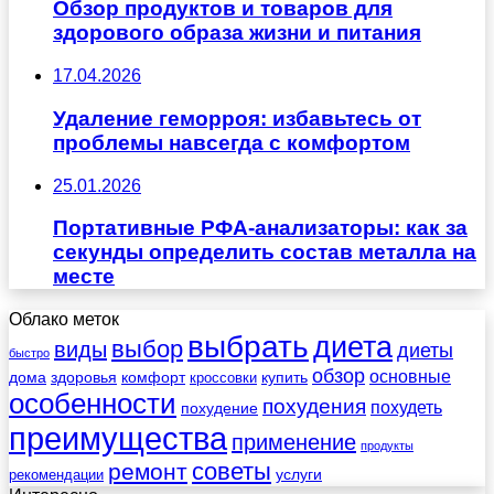
Обзор продуктов и товаров для
здорового образа жизни и питания
17.04.2026
Удаление геморроя: избавьтесь от
проблемы навсегда с комфортом
25.01.2026
Портативные РФА-анализаторы: как за
секунды определить состав металла на
месте
Облако меток
выбрать
диета
выбор
виды
диеты
быстро
обзор
основные
дома
здоровья
комфорт
купить
кроссовки
особенности
похудения
похудеть
похудение
преимущества
применение
продукты
советы
ремонт
услуги
рекомендации