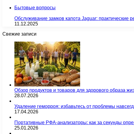
Бытовые вопросы
Обслуживание замков капота Jaguar: практические р
11.12.2025
Свежие записи
Обзор продуктов и товаров для здорового образа жи
28.07.2026
Удаление геморроя: избавьтесь от проблемы навсег
17.04.2026
Портативные РФА-анализаторы: как за секунды опре
25.01.2026