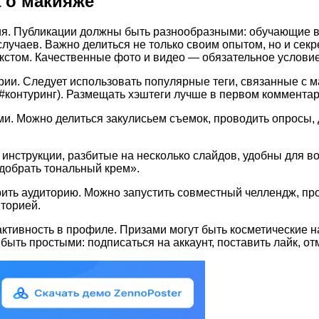
 о макияже
я. Публикации должны быть разнообразными: обучающие в
случаев. Важно делиться не только своим опытом, но и се
стом. Качественные фото и видео — обязательное условие
и. Следует использовать популярные теги, связанные с ма
контуринг). Размещать хэштеги лучше в первом комментари
. Можно делиться закулисьем съемок, проводить опросы, да
инструкции, разбитые на несколько слайдов, удобны для в
одобрать тональный крем».
ить аудиторию. Можно запустить совместный челлендж, про
торией.
тивность в профиле. Призами могут быть косметические н
ыть простыми: подписаться на аккаунт, поставить лайк, от