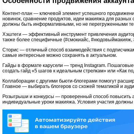
Особенности продвижения аккаунта
Контент-план — ключевой элемент успешного продвижени
новинок, сравнение продуктов, идеи макияжа для разных 
должны быть информативными, но не перегруженными тек
Хэштеги — эффективный инструмент привлечения аудитори
также более специфичные (#смокиайс, #нюдовыймакияж, #
Сторис — отличный способ взаимодействия с подписчиками
самые интересные можно сохранять в актуальном.
Гайды в формате карусели — тренд Instagram. Пошаговые 
создать гайд «5 шагов к идеальным стрелкам» или «Как п
Коллаборации с другими бьюти-блогерами помогут расшир
Главное — выбирать блогеров со схожей тематикой и ауди
Розыгрыши и конкурсы — проверенный способ повысить ак
индивидуальные уроки макияжа. Условия участия должны б