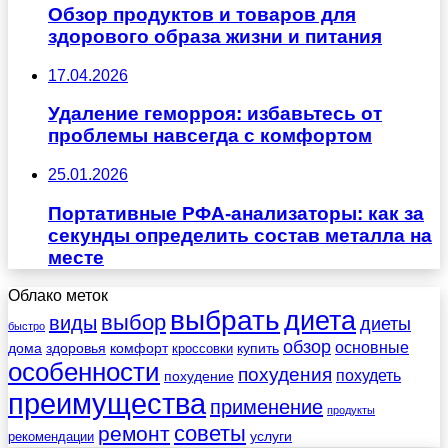
Обзор продуктов и товаров для
здорового образа жизни и питания
17.04.2026
Удаление геморроя: избавьтесь от
проблемы навсегда с комфортом
25.01.2026
Портативные РФА-анализаторы: как за
секунды определить состав металла на
месте
Облако меток
выбрать
диета
выбор
виды
диеты
быстро
обзор
основные
дома
здоровья
комфорт
купить
кроссовки
особенности
похудения
похудеть
похудение
преимущества
применение
продукты
советы
ремонт
услуги
рекомендации