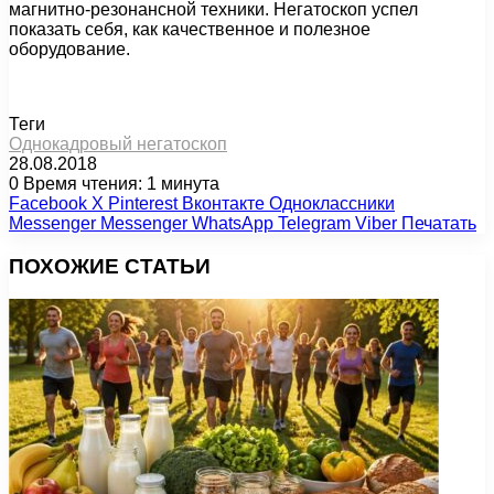
магнитно-резонансной техники. Негатоскоп успел
показать себя, как качественное и полезное
оборудование.
Теги
Однокадровый негатоскоп
28.08.2018
0
Время чтения: 1 минута
Facebook
X
Pinterest
Вконтакте
Одноклассники
Messenger
Messenger
WhatsApp
Telegram
Viber
Печатать
ПОХОЖИЕ СТАТЬИ