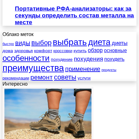
Портативные РФА-анализаторы: как за
секунды определить состав металла на
месте
Облако меток
выбрать
диета
выбор
виды
диеты
быстро
обзор
основные
дома
здоровья
комфорт
купить
кроссовки
особенности
похудения
похудеть
похудение
преимущества
применение
продукты
советы
ремонт
услуги
рекомендации
Интересно