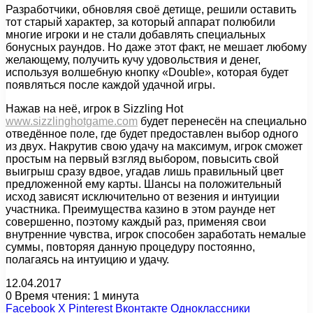
Разработчики, обновляя своё детище, решили оставить
тот старый характер, за который аппарат полюбили
многие игроки и не стали добавлять специальных
бонусных раундов. Но даже этот факт, не мешает любому
желающему, получить кучу удовольствия и денег,
используя волшебную кнопку «Double», которая будет
появляться после каждой удачной игры.
Нажав на неё, игрок в Sizzling Hot
www.sizzlinghotgame.com
будет перенесён на специально
отведённое поле, где будет предоставлен выбор одного
из двух. Накрутив свою удачу на максимум, игрок сможет
простым на первый взгляд выбором, повысить свой
выигрыш сразу вдвое, угадав лишь правильный цвет
предложенной ему карты. Шансы на положительный
исход зависят исключительно от везения и интуиции
участника. Преимущества казино в этом раунде нет
совершенно, поэтому каждый раз, применяя свои
внутренние чувства, игрок способен заработать немалые
суммы, повторяя данную процедуру постоянно,
полагаясь на интуицию и удачу.
12.04.2017
0
Время чтения: 1 минута
Facebook
X
Pinterest
Вконтакте
Одноклассники