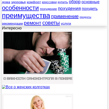
обзор
основные
дома
здоровья
комфорт
купить
кроссовки
особенности
похудения
похудеть
похудение
преимущества
применение
продукты
советы
ремонт
услуги
рекомендации
Интересно