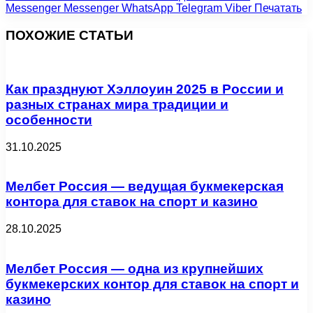
Messenger
Messenger
WhatsApp
Telegram
Viber
Печатать
ПОХОЖИЕ СТАТЬИ
Как празднуют Хэллоуин 2025 в России и
разных странах мира традиции и
особенности
31.10.2025
Мелбет Россия — ведущая букмекерская
контора для ставок на спорт и казино
28.10.2025
Мелбет Россия — одна из крупнейших
букмекерских контор для ставок на спорт и
казино