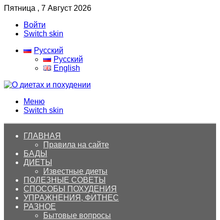
Пятница , 7 Август 2026
Войти
Switch skin
Русский
Русский
English
Меню
Switch skin
ГЛАВНАЯ
Правила на сайте
БАДЫ
ДИЕТЫ
Известные диеты
ПОЛЕЗНЫЕ СОВЕТЫ
СПОСОБЫ ПОХУДЕНИЯ
УПРАЖНЕНИЯ, ФИТНЕС
РАЗНОЕ
Бытовые вопросы