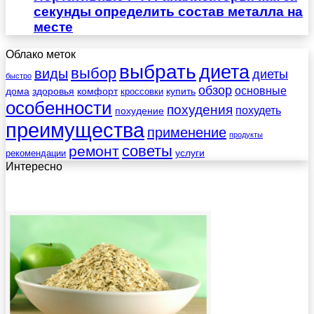
секунды определить состав металла на
месте
Облако меток
выбрать
диета
выбор
виды
диеты
быстро
обзор
основные
дома
здоровья
комфорт
купить
кроссовки
особенности
похудения
похудеть
похудение
преимущества
применение
продукты
советы
ремонт
услуги
рекомендации
Интересно