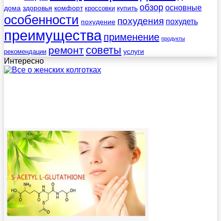
обзор
основные
дома
здоровья
комфорт
купить
кроссовки
особенности
похудения
похудеть
похудение
преимущества
применение
продукты
советы
ремонт
услуги
рекомендации
Интересно