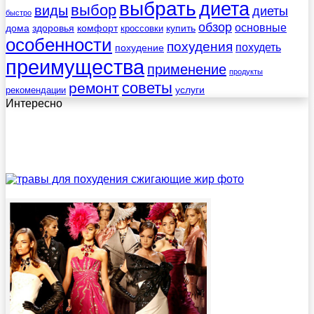
выбрать
диета
выбор
виды
диеты
быстро
обзор
основные
дома
здоровья
комфорт
купить
кроссовки
особенности
похудения
похудеть
похудение
преимущества
применение
продукты
советы
ремонт
услуги
рекомендации
Интересно