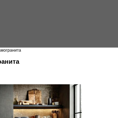
амогранита
ранита