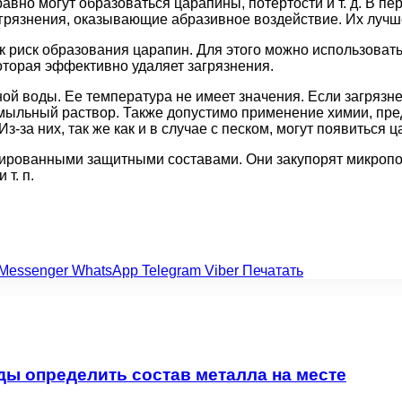
авно могут образоваться царапины, потертости и т. д. В пе
агрязнения, оказывающие абразивное воздействие. Их лучш
к риск образования царапин. Для этого можно использовать
торая эффективно удаляет загрязнения.
ной воды. Ее температура не имеет значения. Если загряз
ыльный раствор. Также допустимо применение химии, пре
з-за них, так же как и в случае с песком, могут появиться 
ированными защитными составами. Они закупорят микропор
т. п.
Messenger
WhatsApp
Telegram
Viber
Печатать
ды определить состав металла на месте