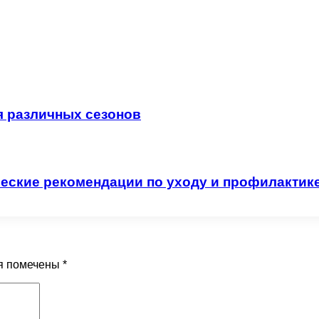
я различных сезонов
ческие рекомендации по уходу и профилактик
я помечены
*