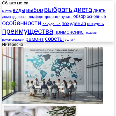
Облако меток
выбрать
диета
выбор
виды
диеты
быстро
обзор
основные
дома
здоровья
комфорт
купить
кроссовки
особенности
похудения
похудеть
похудение
преимущества
применение
продукты
советы
ремонт
услуги
рекомендации
Интересно