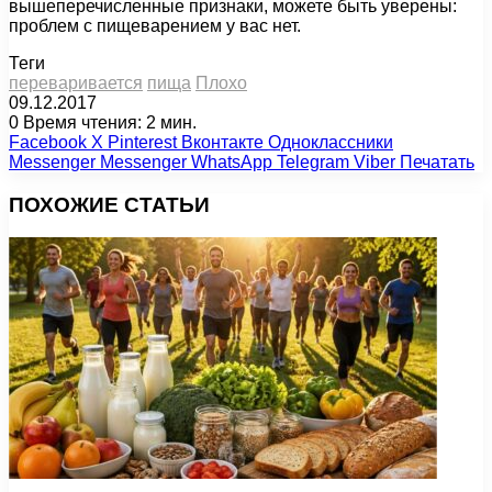
вышеперечисленные признаки, можете быть уверены:
проблем с пищеварением у вас нет.
Теги
переваривается
пища
Плохо
09.12.2017
0
Время чтения: 2 мин.
Facebook
X
Pinterest
Вконтакте
Одноклассники
Messenger
Messenger
WhatsApp
Telegram
Viber
Печатать
ПОХОЖИЕ СТАТЬИ