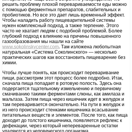
решить проблему плохой перевариваемости еды можно
с помощью ферментных препаратов, слабительных и
пробиотиков. Но все это дает лишь временный эффект.
Чтобы наладить работу пищеварительной системы
нужен комплексный подход, а также терпение. Этого
часто не хватает людям с подобной проблемой. Более
глубокий подход к влиянию на причины повышенного
газообразования мы нашли на сайте
www.sokolinskycenter.com
. Там изложена любопытная
натуральная «Система Соколинского» — несколько
практических шагов как восстановить пищеварение без
химии.
Чтобы лучше понять, как происходит переваривание
пищи, рассмотрим этот процесс более подробно. Итак,
сначала пища попадает в ротовую полость. Здесь она
подергается тщательному измельчению и первичному
смачиванию такими ферментами слюны, как амилаза и
мальтаза. Затем пища через кишечник идет в желудок и
там переваривается окончательно. На пути в желудок и
из него происходит стенками кишечника всасывание
питательных веществ и элементов. После того, как пища
доходит до толстого кишечника, появляется рефлекс к
дефекации, через который непереваренные остатки
удаляются из человеческого организма.