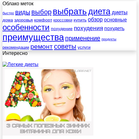
Облако меток
выбрать
диета
выбор
виды
диеты
быстро
обзор
основные
дома
здоровья
комфорт
купить
кроссовки
особенности
похудения
похудеть
похудение
преимущества
применение
продукты
советы
ремонт
услуги
рекомендации
Интересно