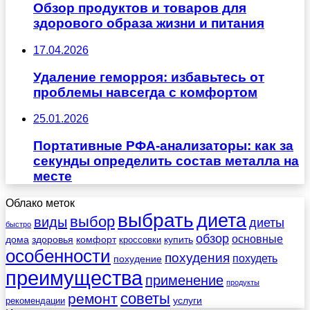
Обзор продуктов и товаров для
здорового образа жизни и питания
17.04.2026
Удаление геморроя: избавьтесь от
проблемы навсегда с комфортом
25.01.2026
Портативные РФА-анализаторы: как за
секунды определить состав металла на
месте
Облако меток
выбрать
диета
выбор
виды
диеты
быстро
обзор
основные
дома
здоровья
комфорт
купить
кроссовки
особенности
похудения
похудеть
похудение
преимущества
применение
продукты
советы
ремонт
услуги
рекомендации