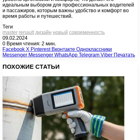
идеальным выбором для профессиональных водителей
и пассажиров, которым важны удобство и комфорт во
время работы и путешествий.
Теги
master
renault
дизайн
новый
современность
09.02.2024
0
Время чтения: 2 мин.
Facebook
X
Pinterest
Вконтакте
Одноклассники
Messenger
Messenger
WhatsApp
Telegram
Viber
Печатать
ПОХОЖИЕ СТАТЬИ