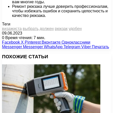
вам многие годы.
Ремонт рюкзака лучше доверить профессионалам,
чтобы избежать ошибок и сохранить целостность и
качество рюкзака.
Теги
визажиста
выбрать
должен
рюкзак
удобен
09.06.2023
0
Время чтения: 7 мин.
Facebook
X
Pinterest
Вконтакте
Одноклассники
Messenger
Messenger
WhatsApp
Telegram
Viber
Печатать
ПОХОЖИЕ СТАТЬИ