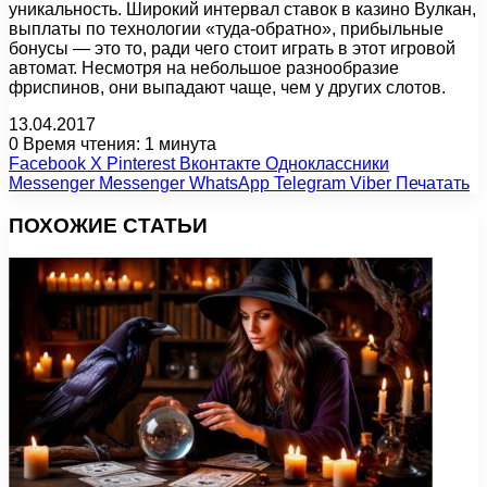
уникальность. Широкий интервал ставок в казино Вулкан,
выплаты по технологии «туда-обратно», прибыльные
бонусы — это то, ради чего стоит играть в этот игровой
автомат. Несмотря на небольшое разнообразие
фриспинов, они выпадают чаще, чем у других слотов.
13.04.2017
0
Время чтения: 1 минута
Facebook
X
Pinterest
Вконтакте
Одноклассники
Messenger
Messenger
WhatsApp
Telegram
Viber
Печатать
ПОХОЖИЕ СТАТЬИ