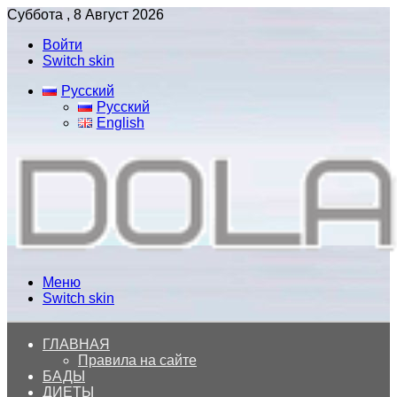
Суббота , 8 Август 2026
Войти
Switch skin
Русский
Русский
English
Меню
Switch skin
ГЛАВНАЯ
Правила на сайте
БАДЫ
ДИЕТЫ