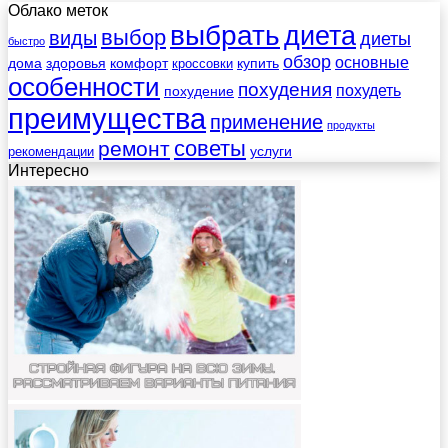
Облако меток
выбрать
диета
выбор
виды
диеты
быстро
обзор
основные
дома
здоровья
комфорт
купить
кроссовки
особенности
похудения
похудеть
похудение
преимущества
применение
продукты
советы
ремонт
услуги
рекомендации
Интересно