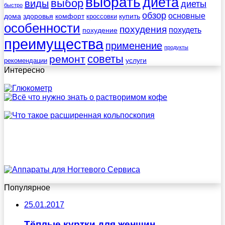
выбрать
диета
выбор
виды
диеты
быстро
обзор
основные
дома
здоровья
комфорт
купить
кроссовки
особенности
похудения
похудеть
похудение
преимущества
применение
продукты
советы
ремонт
услуги
рекомендации
Интересно
Популярное
25.01.2017
Тёплые куртки для женщин