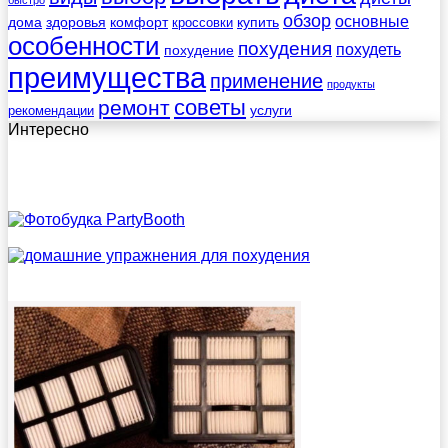
быстро
обзор
основные
дома
здоровья
комфорт
купить
кроссовки
особенности
похудения
похудеть
похудение
преимущества
применение
продукты
советы
ремонт
услуги
рекомендации
Интересно