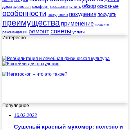
быстро
обзор
основные
дома
здоровья
комфорт
купить
кроссовки
особенности
похудения
похудеть
похудение
преимущества
применение
продукты
советы
ремонт
услуги
рекомендации
Интересно
Популярное
16.02.2022
Сушеный красный мухомор: полезно и