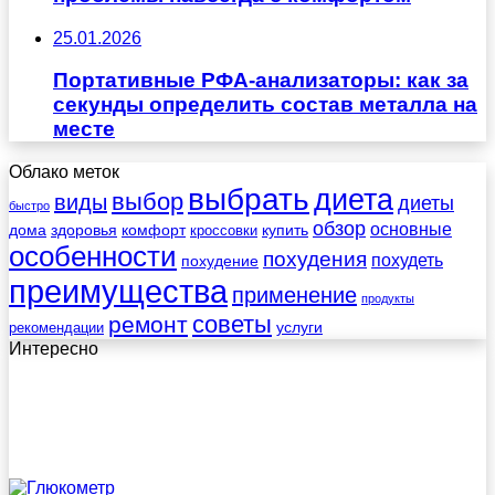
25.01.2026
Портативные РФА-анализаторы: как за
секунды определить состав металла на
месте
Облако меток
выбрать
диета
выбор
виды
диеты
быстро
обзор
основные
дома
здоровья
комфорт
купить
кроссовки
особенности
похудения
похудеть
похудение
преимущества
применение
продукты
советы
ремонт
услуги
рекомендации
Интересно