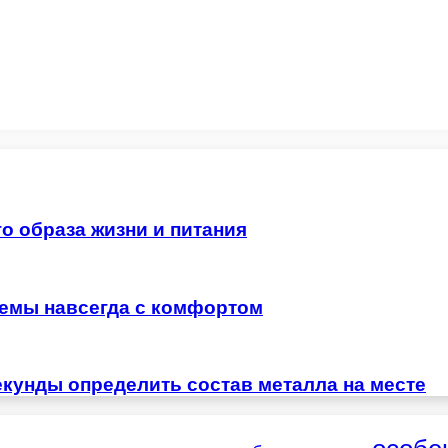
о образа жизни и питания
лемы навсегда с комфортом
екунды определить состав металла на месте