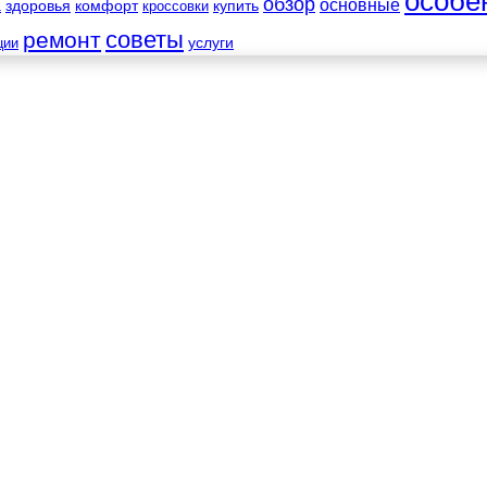
особе
обзор
основные
а
здоровья
комфорт
купить
кроссовки
советы
ремонт
услуги
ции