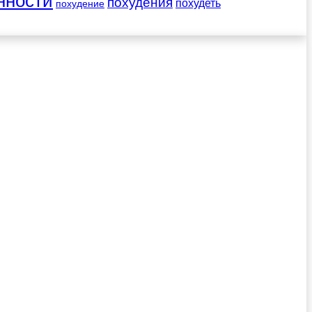
нности
похудения
похудеть
похудение