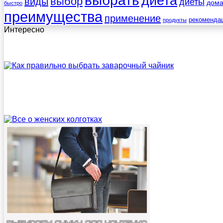
выбрать
диета
выбор
виды
диеты
дом
быстро
преимущества
применение
рекоменда
продукты
Интересно