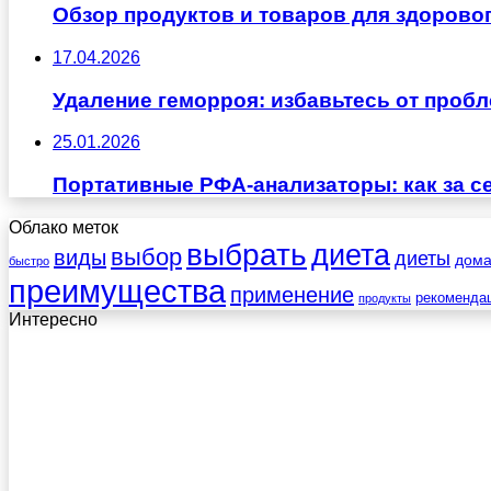
Обзор продуктов и товаров для здоровог
17.04.2026
Удаление геморроя: избавьтесь от проб
25.01.2026
Портативные РФА-анализаторы: как за с
Облако меток
выбрать
диета
выбор
виды
диеты
дом
быстро
преимущества
применение
рекоменда
продукты
Интересно