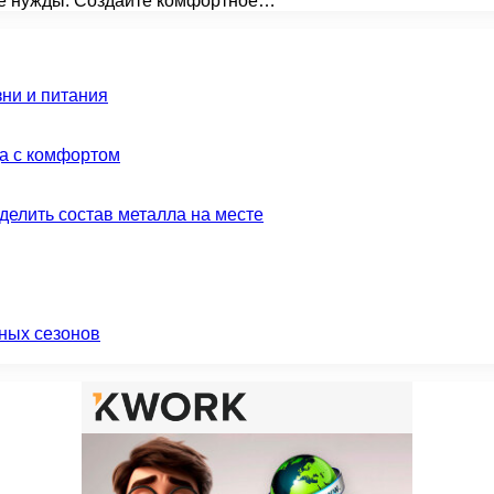
ые нужды. Создайте комфортное…
зни и питания
да с комфортом
делить состав металла на месте
ных сезонов