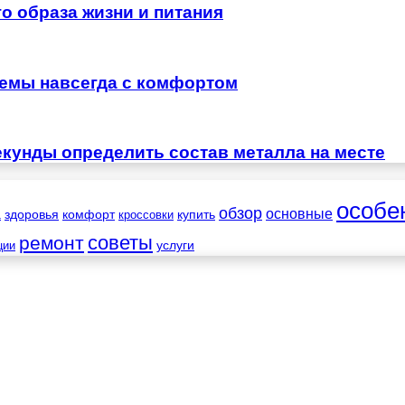
о образа жизни и питания
лемы навсегда с комфортом
екунды определить состав металла на месте
особе
обзор
основные
а
здоровья
комфорт
купить
кроссовки
советы
ремонт
услуги
ции