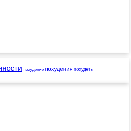
нности
похудения
похудеть
похудение