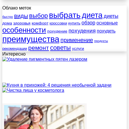
Облако меток
выбрать
диета
выбор
виды
диеты
быстро
обзор
основные
дома
здоровья
комфорт
купить
кроссовки
особенности
похудения
похудеть
похудение
преимущества
применение
продукты
советы
ремонт
услуги
рекомендации
Интересно