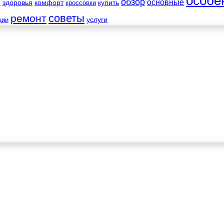
особе
обзор
основные
а
здоровья
комфорт
купить
кроссовки
советы
ремонт
услуги
ции