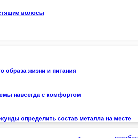
стящие волосы
о образа жизни и питания
лемы навсегда с комфортом
екунды определить состав металла на месте