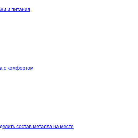
зни и питания
да с комфортом
делить состав металла на месте