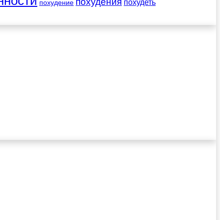
нности
похудения
похудеть
похудение