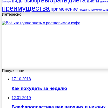
выбрать
диета
выбор
виды
диеты
дом
быстро
преимущества
применение
рекоменда
продукты
Интересно
Популярное
17.10.2018
Как похудеть за неделю
12.01.2019
Блефаропластика век верхних и нижних