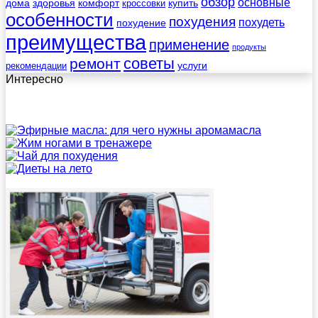
обзор
основные
дома
здоровья
комфорт
купить
кроссовки
особенности
похудения
похудеть
похудение
преимущества
применение
продукты
советы
ремонт
услуги
рекомендации
Интересно