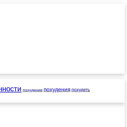
нности
похудения
похудеть
похудение