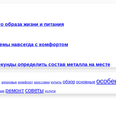
о образа жизни и питания
лемы навсегда с комфортом
екунды определить состав металла на месте
особе
обзор
основные
а
здоровья
комфорт
купить
кроссовки
советы
ремонт
услуги
ции