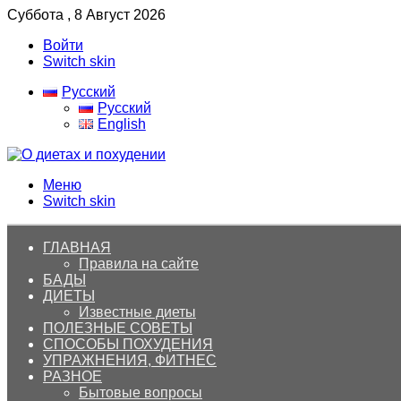
Суббота , 8 Август 2026
Войти
Switch skin
Русский
Русский
English
Меню
Switch skin
ГЛАВНАЯ
Правила на сайте
БАДЫ
ДИЕТЫ
Известные диеты
ПОЛЕЗНЫЕ СОВЕТЫ
СПОСОБЫ ПОХУДЕНИЯ
УПРАЖНЕНИЯ, ФИТНЕС
РАЗНОЕ
Бытовые вопросы