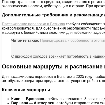
Паспорт транспортного средства, свидетельство о регист
экологическим нормам, действующим в стране. При прохож
Дополнительные требования и рекомендаци
Пассажирские перевозки в Бельгию
требуют соблюдения з
контролироваться. Для обеспечения безопасности пассаж
маршруты с бельгийскими властями для избежания задер
Читайте также:
Преимущества и особенности отопит
С приходом холодов возникает потребность в надёж
Основные маршруты и расписание 
Для пассажирских перевозок в Бельгию в 2025 году наиб
автобусные операторы предлагают регулярные рейсы с не
Ключевые маршруты
Киев — Брюссель:
рейсы выполняются 3 раза в нед
Варшава — Антверпен:
автобусы отправляются еже