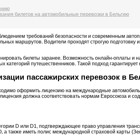
анию
вания билетов на автомобильные перевозки в Бельгию
облюдением требований безопасности и современным автоп
ельных маршрутов. Водители проходят строгую подготовку
нировать билеты заранее. Возможность онлайн-оплаты и на
 категорий путешественников. Такой подход гарантирует к
изации пассажирских перевозок в Б
бходимо оформить лицензию на международные автомобильн
о лицензия должна соответствовать нормам Евросоюза и сод
тегории D или D1, подтверждающее право управления тран
 а также иметь полис международной страховой карты (Зел