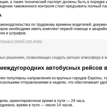
рации, а также технический паспорт должны быть в порядке
дении таможенного контроля стоит предъявить полный паке
и
аконодательства по трудовому времени водителей: докуме
иров необходимо иметь комплект первой помощи и аварийн
жек и штрафов.
ельных печей для дома
ных решениях, позволяющих создать уютную атмосферу в ж
междугородних автобусных рейсов 
олее популярны направления из крупных городов Европы, т
сколькими отправлениями в неделю, что обеспечивает удо
елю, ориентировочное время в пути — 24 часа.
дневно, время в пути — около 14 часов.