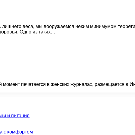
в лишнего веса, мы вооружаемся неким минимумом теорети
доровья. Одно из таких…
й момент печатается в женских журналах, размещается в Ин
ь…
зни и питания
да с комфортом