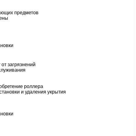
ающих предметов
мены
ановки
 от загрязнений
бслуживания
обретение роллера
становки и удаления укрытия
ановки