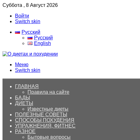
Суббота , 8 Август 2026
Войти
Switch skin
Русский
Русский
English
Меню
Switch skin
ГЛАВНАЯ
Правила на сайте
БАДЫ
ДИЕТЫ
Известные диеты
ПОЛЕЗНЫЕ СОВЕТЫ
СПОСОБЫ ПОХУДЕНИЯ
УПРАЖНЕНИЯ, ФИТНЕС
РАЗНОЕ
Бытовые вопросы