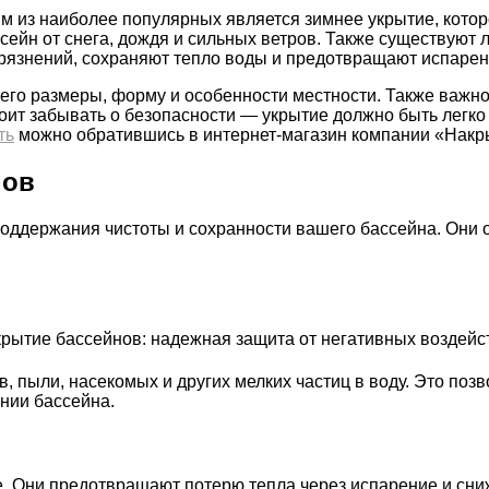
им из наиболее популярных является зимнее укрытие, кото
ейн от снега, дождя и сильных ветров. Также существуют 
грязнений, сохраняют тепло воды и предотвращают испарен
го размеры, форму и особенности местности. Также важно 
тоит забывать о безопасности — укрытие должно быть легк
ть
можно обратившись в интернет-магазин компании «Накр
нов
оддержания чистоты и сохранности вашего бассейна. Они 
пыли, насекомых и других мелких частиц в воду. Это позво
нии бассейна.
е. Они предотвращают потерю тепла через испарение и сни