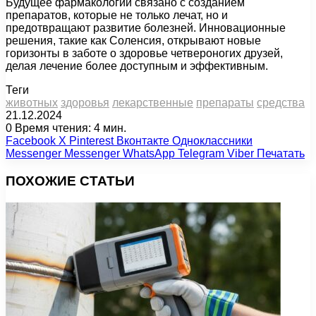
Будущее фармакологии связано с созданием
препаратов, которые не только лечат, но и
предотвращают развитие болезней. Инновационные
решения, такие как Соленсия, открывают новые
горизонты в заботе о здоровье четвероногих друзей,
делая лечение более доступным и эффективным.
Теги
животных
здоровья
лекарственные
препараты
средства
21.12.2024
0
Время чтения: 4 мин.
Facebook
X
Pinterest
Вконтакте
Одноклассники
Messenger
Messenger
WhatsApp
Telegram
Viber
Печатать
ПОХОЖИЕ СТАТЬИ