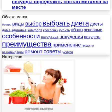
секунды определить состав металла на
месте
Облако меток
выбрать
диета
выбор
виды
диеты
быстро
обзор
основные
дома
здоровья
комфорт
купить
кроссовки
особенности
похудения
похудеть
похудение
преимущества
применение
продукты
советы
ремонт
услуги
рекомендации
Интересно