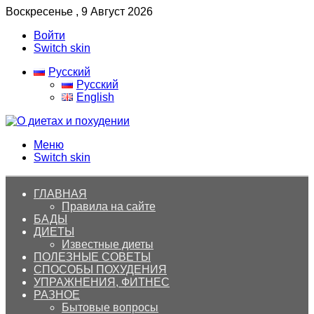
Воскресенье , 9 Август 2026
Войти
Switch skin
Русский
Русский
English
Меню
Switch skin
ГЛАВНАЯ
Правила на сайте
БАДЫ
ДИЕТЫ
Известные диеты
ПОЛЕЗНЫЕ СОВЕТЫ
СПОСОБЫ ПОХУДЕНИЯ
УПРАЖНЕНИЯ, ФИТНЕС
РАЗНОЕ
Бытовые вопросы