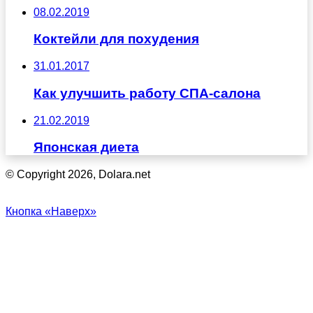
08.02.2019
Коктейли для похудения
31.01.2017
Как улучшить работу СПА-салона
21.02.2019
Японская диета
© Copyright 2026, Dolara.net
Кнопка «Наверх»