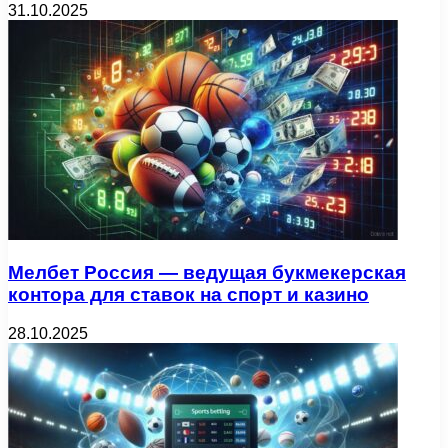
31.10.2025
Мелбет Россия — ведущая букмекерская
контора для ставок на спорт и казино
28.10.2025