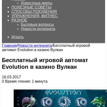
Известные диеты
ПОЛЕЗНЫЕ СОВЕТЫ
СПОСОБЫ ПОХУДЕНИЯ
УПРАЖНЕНИЯ, ФИТНЕС
РАЗНОЕ
Бытовые вопросы
Новости интернета
Искать
Главная
/
Новости интернета
/
Бесплатный игровой
автомат Evolution в казино Вулкан
Бесплатный игровой автомат
Evolution в казино Вулкан
16.03.2017
0
Время чтения: 1 минута