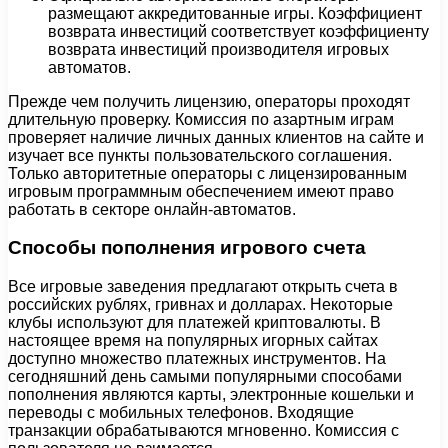
размещают аккредитованные игры. Коэффициент
возврата инвестиций соответствует коэффициенту
возврата инвестиций производителя игровых
автоматов.
Прежде чем получить лицензию, операторы проходят
длительную проверку. Комиссия по азартным играм
проверяет наличие личных данных клиентов на сайте и
изучает все пункты пользовательского соглашения.
Только авторитетные операторы с лицензированным
игровым программным обеспечением имеют право
работать в секторе онлайн-автоматов.
Способы пополнения игрового счета
Все игровые заведения предлагают открыть счета в
российских рублях, гривнах и долларах. Некоторые
клубы используют для платежей криптовалюты. В
настоящее время на популярных игорных сайтах
доступно множество платежных инструментов. На
сегодняшний день самыми популярными способами
пополнения являются карты, электронные кошельки и
переводы с мобильных телефонов. Входящие
транзакции обрабатываются мгновенно. Комиссия с