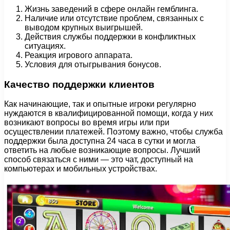
Жизнь заведений в сфере онлайн гемблинга.
Наличие или отсутствие проблем, связанных с
выводом крупных выигрышей.
Действия службы поддержки в конфликтных
ситуациях.
Реакция игрового аппарата.
Условия для отыгрывания бонусов.
Качество поддержки клиентов
Как начинающие, так и опытные игроки регулярно
нуждаются в квалифицированной помощи, когда у них
возникают вопросы во время игры или при
осуществлении платежей. Поэтому важно, чтобы служба
поддержки была доступна 24 часа в сутки и могла
ответить на любые возникающие вопросы. Лучший
способ связаться с ними — это чат, доступный на
компьютерах и мобильных устройствах.