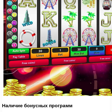
Наличие бонусных программ