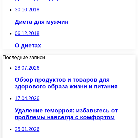
30.10.2018
Диета для мужчин
06.12.2018
О диетах
Последние записи
28.07.2026
Обзор продуктов и товаров для
здорового образа жизни и питания
17.04.2026
Удаление геморроя: избавьтесь от
проблемы навсегда с комфортом
25.01.2026