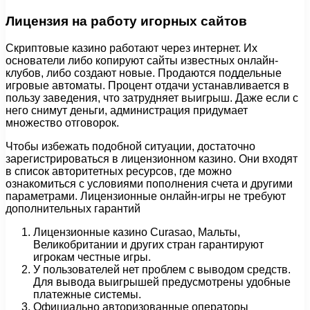
Лицензия на работу игорных сайтов
Скриптовые казино работают через интернет. Их
основатели либо копируют сайты известных онлайн-
клубов, либо создают новые. Продаются поддельные
игровые автоматы. Процент отдачи устанавливается в
пользу заведения, что затрудняет выигрыш. Даже если с
него снимут деньги, администрация придумает
множество отговорок.
Чтобы избежать подобной ситуации, достаточно
зарегистрироваться в лицензионном казино. Они входят
в список авторитетных ресурсов, где можно
ознакомиться с условиями пополнения счета и другими
параметрами. Лицензионные онлайн-игры не требуют
дополнительных гарантий
Лицензионные казино Curasao, Мальты,
Великобритании и других стран гарантируют
игрокам честные игры.
У пользователей нет проблем с выводом средств.
Для вывода выигрышей предусмотрены удобные
платежные системы.
Официально авторизованные операторы