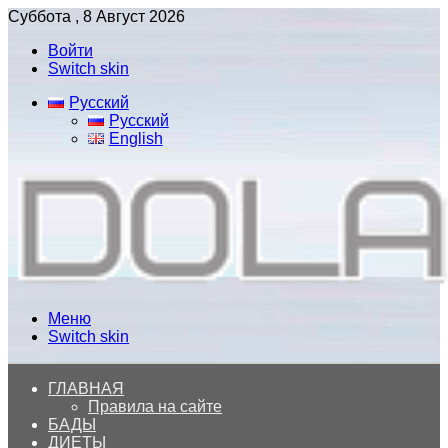
Суббота , 8 Август 2026
Войти
Switch skin
Русский
Русский
English
Меню
Switch skin
ГЛАВНАЯ
Правила на сайте
БАДЫ
ДИЕТЫ