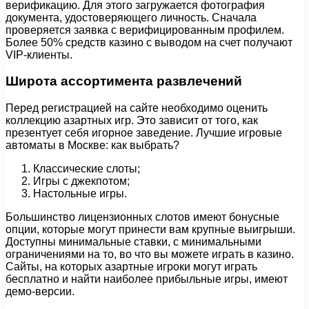
верификацию. Для этого загружается фотография
документа, удостоверяющего личность. Сначала
проверяется заявка с верифицированным профилем.
Более 50% средств казино с выводом на счет получают
VIP-клиенты.
Широта ассортимента развлечений
Перед регистрацией на сайте необходимо оценить
коллекцию азартных игр. Это зависит от того, как
презентует себя игорное заведение. Лучшие игровые
автоматы в Москве: как выбрать?
Классические слоты;
Игры с джекпотом;
Настольные игры.
Большинство лицензионных слотов имеют бонусные
опции, которые могут принести вам крупные выигрыши.
Доступны минимальные ставки, с минимальными
ограничениями на то, во что вы можете играть в казино.
Сайты, на которых азартные игроки могут играть
бесплатно и найти наиболее прибыльные игры, имеют
демо-версии.