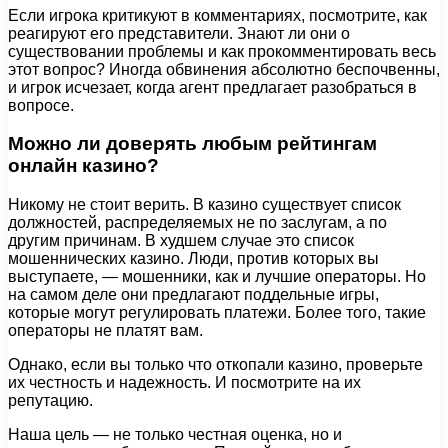
Если игрока критикуют в комментариях, посмотрите, как
реагируют его представители. Знают ли они о
существовании проблемы и как прокомментировать весь
этот вопрос? Иногда обвинения абсолютно беспочвенны,
и игрок исчезает, когда агент предлагает разобраться в
вопросе.
Можно ли доверять любым рейтингам
онлайн казино?
Никому не стоит верить. В казино существует список
должностей, распределяемых не по заслугам, а по
другим причинам. В худшем случае это список
мошеннических казино. Люди, против которых вы
выступаете, — мошенники, как и лучшие операторы. Но
на самом деле они предлагают поддельные игры,
которые могут регулировать платежи. Более того, такие
операторы не платят вам.
Однако, если вы только что откопали казино, проверьте
их честность и надежность. И посмотрите на их
репутацию.
Наша цель — не только честная оценка, но и