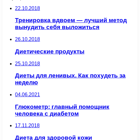
22.10.2018
Тренировка вдвоем — лучший метод
вынудить себя выложиться
26.10.2018
Диетические продукты
25.10.2018
Диеты для ленивых. Как похудеть за
неделю
04.06.2021
Глюкометр: главный помощник
человека с диабетом
17.11.2018
Диета для здоровой кожи