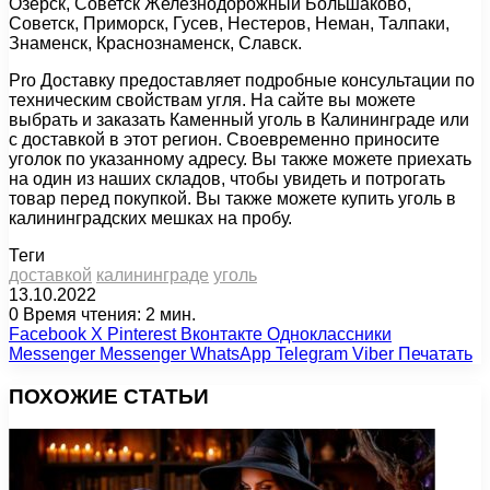
Озерск, Советск Железнодорожный Большаково,
Советск, Приморск, Гусев, Нестеров, Неман, Талпаки,
Знаменск, Краснознаменск, Славск.
Pro Доставку предоставляет подробные консультации по
техническим свойствам угля. На сайте вы можете
выбрать и заказать Каменный уголь в Калининграде или
с доставкой в этот регион. Своевременно приносите
уголок по указанному адресу. Вы также можете приехать
на один из наших складов, чтобы увидеть и потрогать
товар перед покупкой. Вы также можете купить уголь в
калининградских мешках на пробу.
Теги
доставкой
калининграде
уголь
13.10.2022
0
Время чтения: 2 мин.
Facebook
X
Pinterest
Вконтакте
Одноклассники
Messenger
Messenger
WhatsApp
Telegram
Viber
Печатать
ПОХОЖИЕ СТАТЬИ