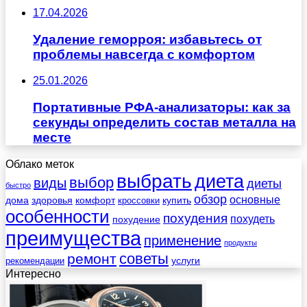
17.04.2026
Удаление геморроя: избавьтесь от
проблемы навсегда с комфортом
25.01.2026
Портативные РФА-анализаторы: как за
секунды определить состав металла на
месте
Облако меток
выбрать
диета
выбор
виды
диеты
быстро
обзор
основные
дома
здоровья
комфорт
купить
кроссовки
особенности
похудения
похудеть
похудение
преимущества
применение
продукты
советы
ремонт
услуги
рекомендации
Интересно